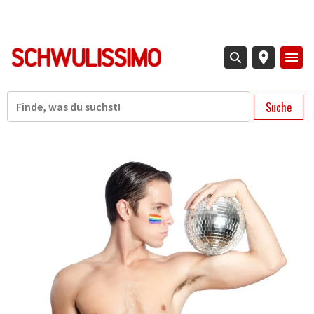
Direkt
zum
Inhalt
Suche