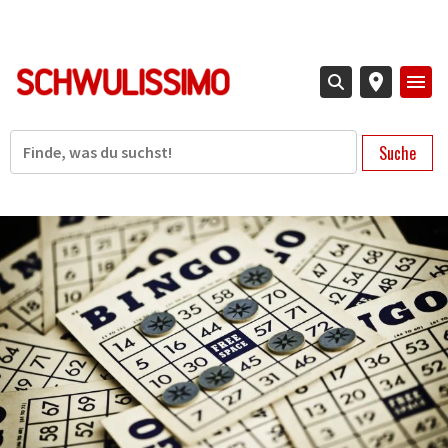
Direkt
zum
Inhalt
Suche