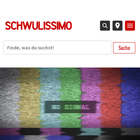
Direkt
zum
Inhalt
Suche