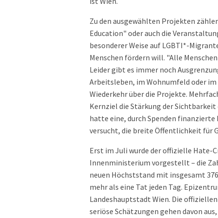
ist Wien.
Zu den ausgewählten Projekten zähle
Education" oder auch die Veranstaltung
besonderer Weise auf LGBTI*-Migrante
Menschen fördern will. "Alle Menschen 
Leider gibt es immer noch Ausgrenzun
Arbeitsleben, im Wohnumfeld oder im 
Wiederkehr über die Projekte. Mehrfach
Kernziel die Stärkung der Sichtbarkei
hatte eine, durch Spenden finanziert
versucht, die breite Öffentlichkeit fü
Erst im Juli wurde der offizielle Hate
Innenministerium vorgestellt – die Za
neuen Höchststand mit insgesamt 376 
mehr als eine Tat jeden Tag. Epizentrum
Landeshauptstadt Wien. Die offiziellen 
seriöse Schätzungen gehen davon aus, d