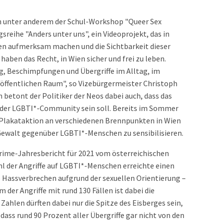
n unter anderem der Schul-Workshop "Queer Sex
sreihe "Anders unter uns", ein Videoprojekt, das in
n aufmerksam machen und die Sichtbarkeit dieser
haben das Recht, in Wien sicher und frei zu leben.
g, Beschimpfungen und Übergriffe im Alltag, im
öffentlichen Raum", so Vizebürgermeister Christoph
 betont der Politiker der Neos dabei auch, dass das
t der LGBTI*-Community sein soll. Bereits im Sommer
e Plakataktion an verschiedenen Brennpunkten in Wien
r Gewalt gegenüber LGBTI*-Menschen zu sensibilisieren.
-Crime-Jahresbericht für 2021 vom österreichischen
hl der Angriffe auf LGBTI*-Menschen erreichte einen
Hassverbrechen aufgrund der sexuellen Orientierung –
 der Angriffe mit rund 130 Fällen ist dabei die
Zahlen dürften dabei nur die Spitze des Eisberges sein,
ass rund 90 Prozent aller Übergriffe gar nicht von den