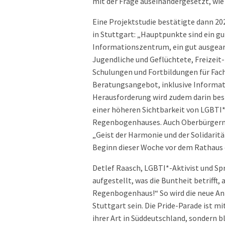
mit der Frage auseinandergesetzt, wie 
Eine Projektstudie bestätigte dann 2
in Stuttgart: „Hauptpunkte sind ein gu
Informationszentrum, ein gut ausgea
Jugendliche und Geflüchtete, Freizeit
Schulungen und Fortbildungen für Fach
Beratungsangebot, inklusive Informat
Herausforderung wird zudem darin bes
einer höheren Sichtbarkeit von LGBTI*
Regenbogenhauses. Auch Oberbürgermei
„Geist der Harmonie und der Solidaritä
Beginn dieser Woche vor dem Rathaus 
Detlef Raasch, LGBTI*-Aktivist und Spr
aufgestellt, was die Buntheit betrifft,
Regenbogenhaus!“ So wird die neue An
Stuttgart sein. Die Pride-Parade ist m
ihrer Art in Süddeutschland, sondern bl