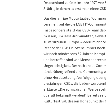
Deutschland zurück: Im Jahr 1979 war 
Städte, in denen es erstmals einen CS
Das diesjährige Motto lautet “Communi
vereinen, auf die die LGBTI*-Communit
Insbesondere stellt das CSD-Team dabei 
müssen, um Hass-Kriminalität, Gewalt
zu verurteilen. Europa wiederum richt
Rechte der LGBTI*-Szene immer noch m
wir nach mindestens 52 Jahren Kampf
und betroffen sind von Menschenrecht
Ungerechtigkeit. Deshalb endet Commu
länderübergreifend eine Community, wei
ohne Herabsetzung, Verfolgung oder g
diesjährigen CSDs, die baden-württem
erklärte: „Die europäischen Werte st
überall bekämpft werden!“ Bereits seit
Kulturfestival, dessen Höhepunkt der 