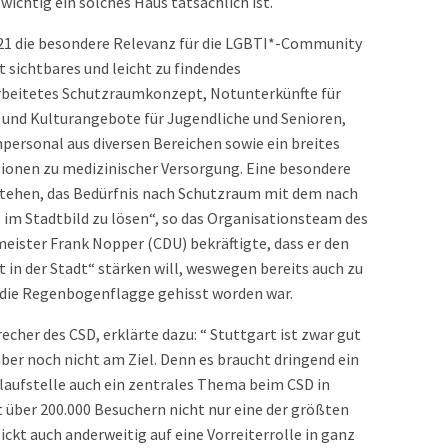
wichtig ein solches Haus tatsächlich ist.
021 die besondere Relevanz für die LGBTI*-Community
t sichtbares und leicht zu findendes
rbeitetes Schutzraumkonzept, Notunterkünfte für
- und Kulturangebote für Jugendliche und Senioren,
personal aus diversen Bereichen sowie ein breites
ionen zu medizinischer Versorgung. Eine besondere
tehen, das Bedürfnis nach Schutzraum mit dem nach
 im Stadtbild zu lösen“, so das Organisationsteam des
ster Frank Nopper (CDU) bekräftigte, dass er den
t in der Stadt“ stärken will, weswegen bereits auch zu
die Regenbogenflagge gehisst worden war.
echer des CSD, erklärte dazu: “ Stuttgart ist zwar gut
 aber noch nicht am Ziel. Denn es braucht dringend ein
laufstelle auch ein zentrales Thema beim CSD in
it über 200.000 Besuchern nicht nur eine der größten
ickt auch anderweitig auf eine Vorreiterrolle in ganz