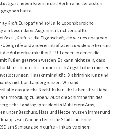
Stuttgart neben Bremen und Berlin eine der ersten
D gegeben hatte.
ty.Kraft.Europa“ und soll alle Lebensbereiche
y ein besonderes Augenmerk richten sollte.
fest: „Kraft ist die Eigenschaft, die wir uns aneignen
-Übergriffe und anderen Straftaten zu widerstehen und
et die Aufmerksamkeit auf EU-Länder, in denen die
it Füßen getreten werden. Es kann nicht sein, dass
 für Menschenrechte immer noch Angst haben müssen
sverletzungen, Hasskriminalität, Diskriminierung und
nity nicht an Ländergrenzen. Wir sind
l alle das gleiche Recht haben, ihr Leben, ihre Liebe
ar Ermordung zu leben.“ Auch die Schirmherrin des
bergische Landtagspräsidentin Muhterem Aras,
ehen unter Beschuss. Hass und Hetze müssen immer und
 knapp zwei Wochen feiert die Stadt ein Pride-
CSD am Samstag sein dürfte – inklusive einem