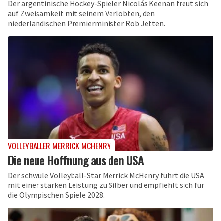
Der argentinische Hockey-Spieler Nicolás Keenan freut sich
auf Zweisamkeit mit seinem Verlobten, den
niederländischen Premierminister Rob Jetten.
VOLLEYBALLER MERRICK MCHENRY
Die neue Hoffnung aus den USA
Der schwule Volleyball-Star Merrick McHenry führt die USA
mit einer starken Leistung zu Silber und empfiehlt sich für
die Olympischen Spiele 2028.