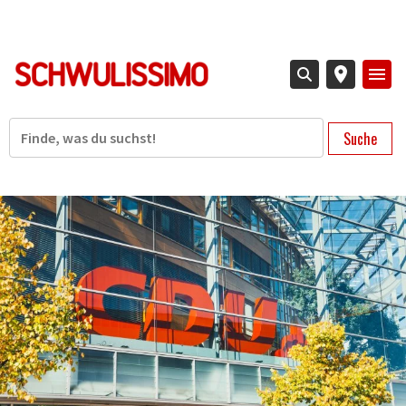
Direkt
zum
Inhalt
Suche