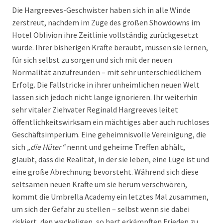
Die Hargreeves-Geschwister haben sich in alle Winde
zerstreut, nachdem im Zuge des großen Showdowns im
Hotel Oblivion ihre Zeitlinie vollständig zurückgesetzt
wurde. Ihrer bisherigen Kräfte beraubt, müssen sie lernen,
für sich selbst zu sorgen und sich mit der neuen
Normalität anzufreunden – mit sehr unterschiedlichem
Erfolg. Die Fallstricke in ihrer unheimlichen neuen Welt
lassen sich jedoch nicht lange ignorieren. Ihr weiterhin
sehr vitaler Ziehvater Reginald Hargreeves leitet
öffentlichkeitswirksam ein mächtiges aber auch ruchloses
Geschäftsimperium. Eine geheimnisvolle Vereinigung, die
sich
„die Hüter“
nennt und geheime Treffen abhält,
glaubt, dass die Realität, in der sie leben, eine Lüge ist und
eine große Abrechnung bevorsteht. Während sich diese
seltsamen neuen Kräfte um sie herum verschwören,
kommt die Umbrella Academy ein letztes Mal zusammen,
um sich der Gefahr zu stellen – selbst wenn sie dabei
riskiert, den wackeligen, so hart erkämpften Frieden zu