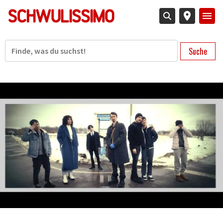
Direkt
zum
Inhalt
Suche