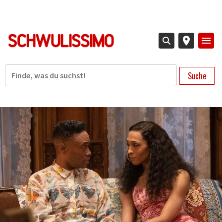
Direkt
zum
Inhalt
Suche