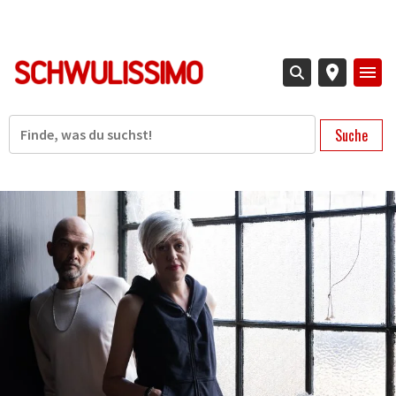
Direkt
zum
Inhalt
Suche