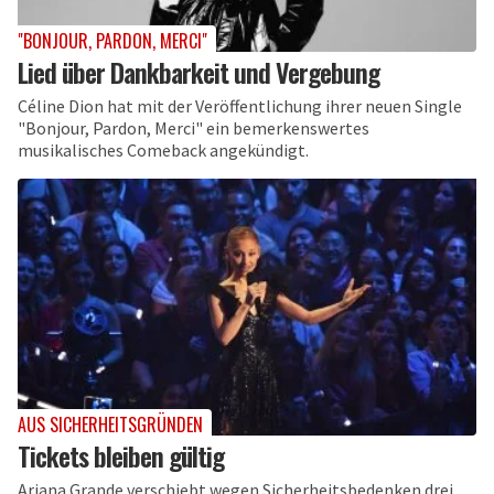
"BONJOUR, PARDON, MERCI"
Lied über Dankbarkeit und Vergebung
Céline Dion hat mit der Veröffentlichung ihrer neuen Single
"Bonjour, Pardon, Merci" ein bemerkenswertes
musikalisches Comeback angekündigt.
AUS SICHERHEITSGRÜNDEN
Tickets bleiben gültig
Ariana Grande verschiebt wegen Sicherheitsbedenken drei