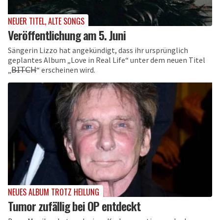
NEUER TITEL, ALTE SONGS
Veröffentlichung am 5. Juni
Sängerin Lizzo hat angekündigt, dass ihr ursprünglich
geplantes Album „Love in Real Life“ unter dem neuen Titel
„𝖡̶𝖨̶𝖳̶𝖢̶𝖧̶“ erscheinen wird.
NEUES ALBUM TROTZ HEILUNG
Tumor zufällig bei OP entdeckt