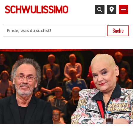
Direkt
zum
Inhalt
Suche