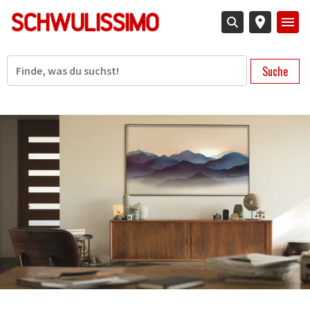
Direkt
zum
Inhalt
Suche