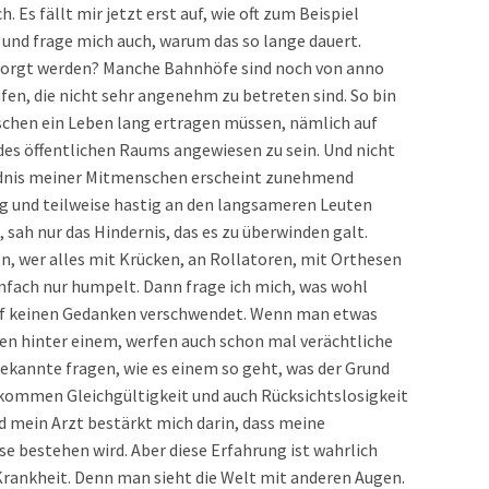
 Es fällt mir jetzt erst auf, wie oft zum Beispiel
und frage mich auch, warum das so lange dauert.
esorgt werden? Manche Bahnhöfe sind noch von anno
n, die nicht sehr angenehm zu betreten sind. So bin
nschen ein Leben lang ertragen müssen, nämlich auf
es öffentlichen Raums angewiesen zu sein. Und nicht
ändnis meiner Mitmenschen erscheint zunehmend
eg und teilweise hastig an den langsameren Leuten
 sah nur das Hindernis, das es zu überwinden galt.
n, wer alles mit Krücken, an Rollatoren, mit Orthesen
infach nur humpelt. Dann frage ich mich, was wohl
rauf keinen Gedanken verschwendet. Wenn man etwas
den hinter einem, werfen auch schon mal verächtliche
Bekannte fragen, wie es einem so geht, was der Grund
g kommen Gleichgültigkeit und auch Rücksichtslosigkeit
und mein Arzt bestärkt mich darin, dass meine
e bestehen wird. Aber diese Erfahrung ist wahrlich
rankheit. Denn man sieht die Welt mit anderen Augen.