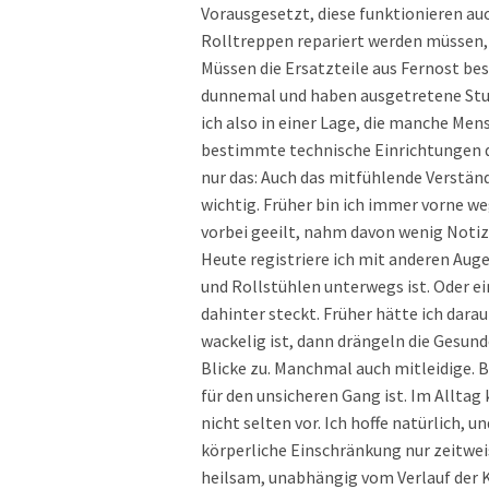
Vorausgesetzt, diese funktionieren auch.
Rolltreppen repariert werden müssen, 
Müssen die Ersatzteile aus Fernost b
dunnemal und haben ausgetretene Stufe
ich also in einer Lage, die manche Me
bestimmte technische Einrichtungen d
nur das: Auch das mitfühlende Verst
wichtig. Früher bin ich immer vorne w
vorbei geeilt, nahm davon wenig Notiz,
Heute registriere ich mit anderen Auge
und Rollstühlen unterwegs ist. Oder e
dahinter steckt. Früher hätte ich da
wackelig ist, dann drängeln die Gesun
Blicke zu. Manchmal auch mitleidige. 
für den unsicheren Gang ist. Im Allta
nicht selten vor. Ich hoffe natürlich, 
körperliche Einschränkung nur zeitweis
heilsam, unabhängig vom Verlauf der K