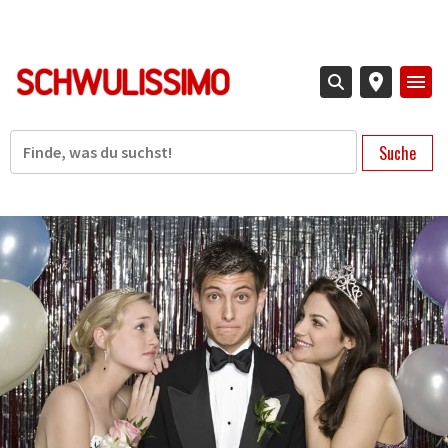
Direkt
zum
Inhalt
Suche