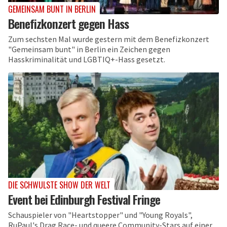
GEMEINSAM BUNT IN BERLIN
Benefizkonzert gegen Hass
Zum sechsten Mal wurde gestern mit dem Benefizkonzert
"Gemeinsam bunt" in Berlin ein Zeichen gegen
Hasskriminalität und LGBTIQ+-Hass gesetzt.
DIE SCHWULSTE SHOW DER WELT
Event bei Edinburgh Festival Fringe
Schauspieler von "Heartstopper" und "Young Royals",
RuPaul's Drag Race- und queere Community-Stars auf einer