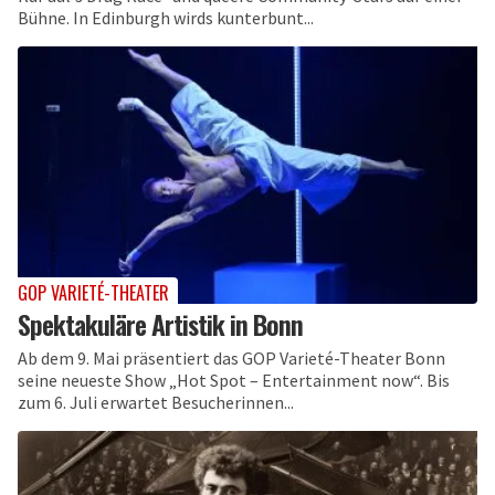
Bühne. In Edinburgh wirds kunterbunt...
GOP VARIETÉ-THEATER
Spektakuläre Artistik in Bonn
Ab dem 9. Mai präsentiert das GOP Varieté-Theater Bonn
seine neueste Show „Hot Spot – Entertainment now“. Bis
zum 6. Juli erwartet Besucherinnen...