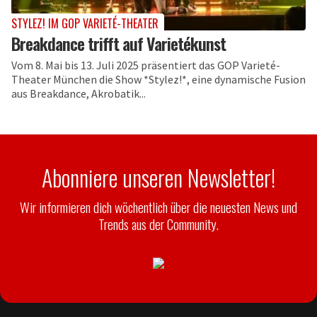
STYLEZ! IM GOP VARIETÉ-THEATER
Breakdance trifft auf Varietékunst
Vom 8. Mai bis 13. Juli 2025 präsentiert das GOP Varieté-
Theater München die Show *Stylez!*, eine dynamische Fusion
aus Breakdance, Akrobatik...
Abonniere unseren Newsletter!
Wir informieren dich wöchentlich über die neuesten News und
Trends aus der Community.