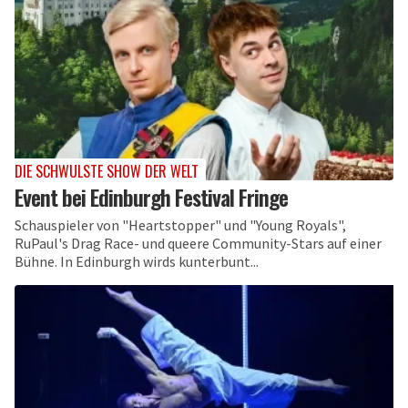
DIE SCHWULSTE SHOW DER WELT
Event bei Edinburgh Festival Fringe
Schauspieler von "Heartstopper" und "Young Royals",
RuPaul's Drag Race- und queere Community-Stars auf einer
Bühne. In Edinburgh wirds kunterbunt...