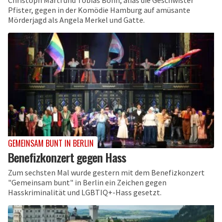
Christoph Marti und Tobias Bonn, alias die Geschwister
Pfister, gegen in der Komödie Hamburg auf amüsante
Mörderjagd als Angela Merkel und Gatte.
GEMEINSAM BUNT IN BERLIN
Benefizkonzert gegen Hass
Zum sechsten Mal wurde gestern mit dem Benefizkonzert
"Gemeinsam bunt" in Berlin ein Zeichen gegen
Hasskriminalität und LGBTIQ+-Hass gesetzt.