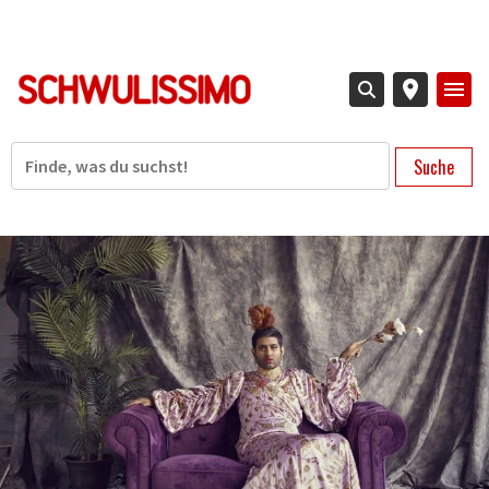
Direkt
zum
Inhalt
Suche