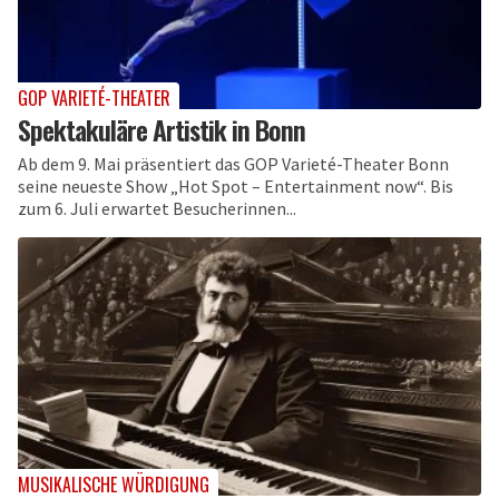
GOP VARIETÉ-THEATER
Spektakuläre Artistik in Bonn
Ab dem 9. Mai präsentiert das GOP Varieté-Theater Bonn
seine neueste Show „Hot Spot – Entertainment now“. Bis
zum 6. Juli erwartet Besucherinnen...
MUSIKALISCHE WÜRDIGUNG