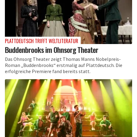
PLATTDEUTSCH TRIFFT WELTLITERATUR
Buddenbrooks im Ohnsorg Theater
Das Ohnsorg Theater zeigt Thomas Manns Nobelpreis-
Roman „Buddenbrooks“ erstmalig auf Plattdeutsch. Die
erfolgreiche Premiere fand bereits statt.