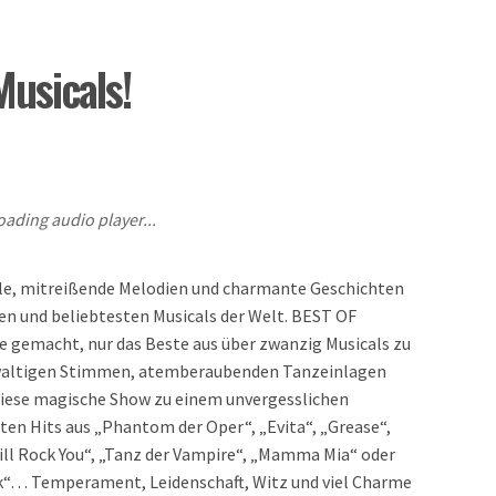
Musicals!
oading audio player...
le, mitreißende Melodien und charmante Geschichten
en und beliebtesten Musicals der Welt. BEST OF
e gemacht, nur das Beste aus über zwanzig Musicals zu
gewaltigen Stimmen, atemberaubenden Tanzeinlagen
iese magische Show zu einem unvergesslichen
nten Hits aus „Phantom der Oper“, „Evita“, „Grease“,
ill Rock You“, „Tanz der Vampire“, „Mamma Mia“ oder
rk“… Temperament, Leidenschaft, Witz und viel Charme