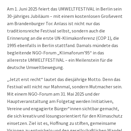
Am 1. Juni 2025 feiert das UMWELTFESTIVAL in Berlin sein
30-jähriges Jubiläum – mit einem kostenlosen Großevent
am Brandenburger Tor. Anlass ist nicht nur das
traditionsreiche Festival selbst, sondern auch die
Erinnerung an die erste UN-Klimakonferenz (COP 1), die
1995 ebenfalls in Berlin stattfand. Damals mündete das
begleitende NGO-Forum „Klimaforum’95“ in das
allererste UMWELTFESTIVAL – ein Meilenstein für die
deutsche Umweltbewegung.
„Jetzt erst recht“ lautet das diesjährige Motto. Denn das
Festival will nicht nur Mahnmal, sondern Mutmacher sein.
Mit einem NGO-Forum am 31. Mai 2025 und der
Hauptveranstaltung am Folgetag werden Initiativen,
Vereine und engagierte Bürger*innen sichtbar gemacht,
die sich kreativ und lösungsorientiert für den Klimaschutz
einsetzen. Ziel ist es, Hoffnung zu stiften, gemeinsame
Visionen zu entwickeln und den gesellschaftlichen Wandel