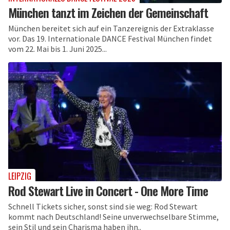
München tanzt im Zeichen der Gemeinschaft
München bereitet sich auf ein Tanzereignis der Extraklasse
vor. Das 19. Internationale DANCE Festival München findet
vom 22. Mai bis 1. Juni 2025...
LEIPZIG
Rod Stewart Live in Concert - One More Time
Schnell Tickets sicher, sonst sind sie weg: Rod Stewart
kommt nach Deutschland! Seine unverwechselbare Stimme,
sein Stil und sein Charisma haben ihn..