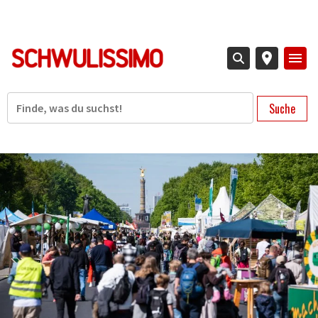
Direkt
zum
Inhalt
Suche