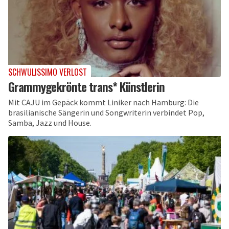
SCHWULISSIMO VERLOST
Grammygekrönte trans* Künstlerin
Mit CAJU im Gepäck kommt Liniker nach Hamburg: Die
brasilianische Sängerin und Songwriterin verbindet Pop,
Samba, Jazz und House.