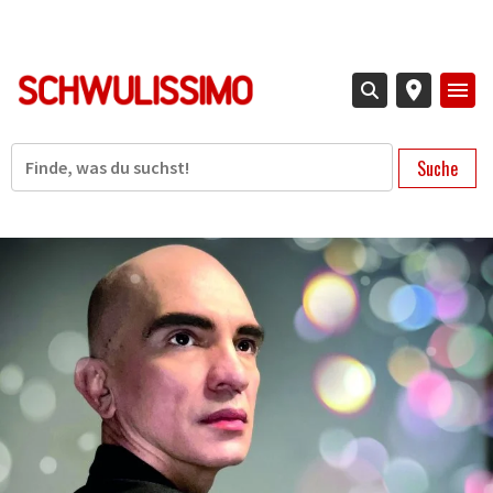
Direkt
zum
Inhalt
Suche