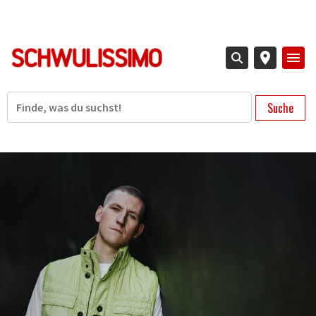
Direkt
zum
Inhalt
Suche