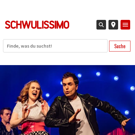
Direkt
zum
Inhalt
Suche