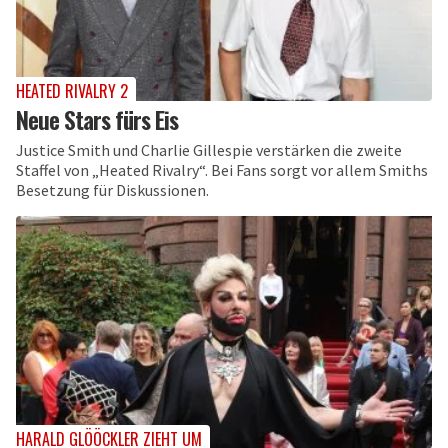
HEATED RIVALRY 2
Neue Stars fürs Eis
Justice Smith und Charlie Gillespie verstärken die zweite
Staffel von „Heated Rivalry“. Bei Fans sorgt vor allem Smiths
Besetzung für Diskussionen.
HARALD GLÖÖCKLER ZIEHT UM