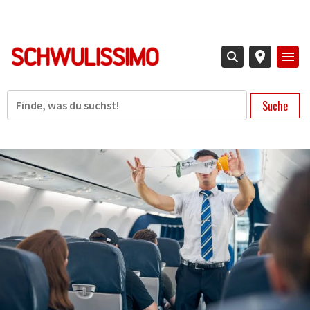
Direkt
zum
Inhalt
Suche