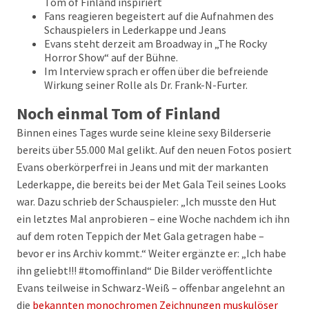
Tom of Finland inspiriert
Fans reagieren begeistert auf die Aufnahmen des
Schauspielers in Lederkappe und Jeans
Evans steht derzeit am Broadway in „The Rocky
Horror Show“ auf der Bühne.
Im Interview sprach er offen über die befreiende
Wirkung seiner Rolle als Dr. Frank-N-Furter.
Noch einmal Tom of Finland
Binnen eines Tages wurde seine kleine sexy Bilderserie
bereits über 55.000 Mal gelikt. Auf den neuen Fotos posiert
Evans oberkörperfrei in Jeans und mit der markanten
Lederkappe, die bereits bei der Met Gala Teil seines Looks
war. Dazu schrieb der Schauspieler: „Ich musste den Hut
ein letztes Mal anprobieren – eine Woche nachdem ich ihn
auf dem roten Teppich der Met Gala getragen habe –
bevor er ins Archiv kommt.“ Weiter ergänzte er: „Ich habe
ihn geliebt!!! #tomoffinland“ Die Bilder veröffentlichte
Evans teilweise in Schwarz-Weiß – offenbar angelehnt an
die
bekannten monochromen Zeichnungen muskulöser