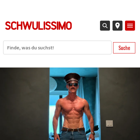
Direkt
zum
Inhalt
Suche