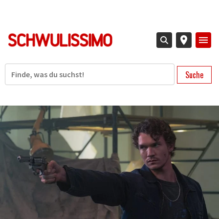
Direkt
zum
Inhalt
Suche