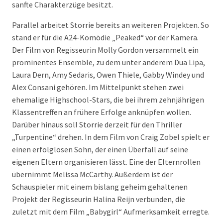
sanfte Charakterzüge besitzt.
Parallel arbeitet Storrie bereits an weiteren Projekten. So
stand er für die A24-Komödie „Peaked“ vor der Kamera.
Der Film von Regisseurin Molly Gordon versammelt ein
prominentes Ensemble, zu dem unter anderem Dua Lipa,
Laura Dern, Amy Sedaris, Owen Thiele, Gabby Windey und
Alex Consani gehören. Im Mittelpunkt stehen zwei
ehemalige Highschool-Stars, die bei ihrem zehnjährigen
Klassentreffen an frühere Erfolge anknüpfen wollen.
Darüber hinaus soll Storrie derzeit für den Thriller
„Turpentine“ drehen. In dem Film von Craig Zobel spielt er
einen erfolglosen Sohn, der einen Überfall auf seine
eigenen Eltern organisieren lässt. Eine der Elternrollen
übernimmt Melissa McCarthy. Außerdem ist der
Schauspieler mit einem bislang geheim gehaltenen
Projekt der Regisseurin Halina Reijn verbunden, die
zuletzt mit dem Film „Babygirl“ Aufmerksamkeit erregte.