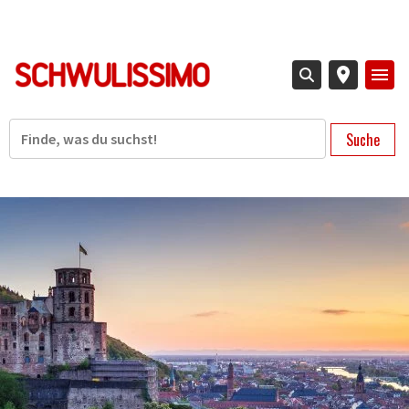
Direkt
zum
Inhalt
Suche