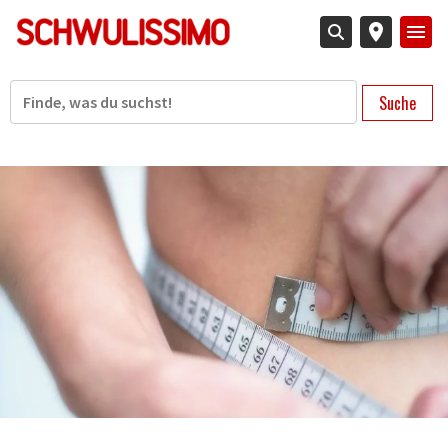
Direkt
zum
Inhalt
Suche