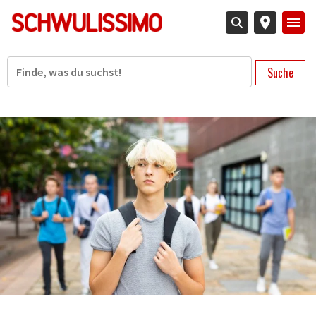
Direkt
zum
Inhalt
Suche