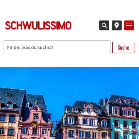
Direkt
zum
Inhalt
Suche