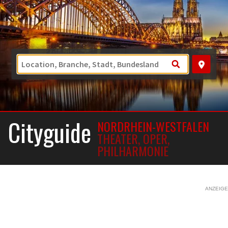
Cityguide
NORDRHEIN-WESTFALEN
THEATER, OPER,
PHILHARMONIE
ANZEIGE