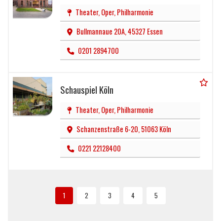
Theater, Oper, Philharmonie
Bullmannaue 20A, 45327 Essen
0201 2894700
Schauspiel Köln
Theater, Oper, Philharmonie
Schanzenstraße 6-20, 51063 Köln
0221 22128400
Seitennummerierung
AKTUELLE
PAGE
PAGE
PAGE
PAGE
1
2
3
4
5
SEITE