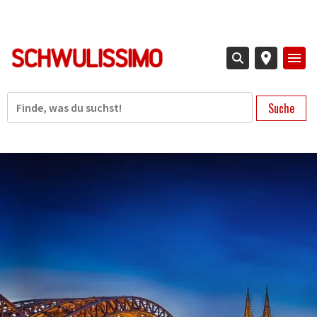
Direkt
zum
Inhalt
Suche