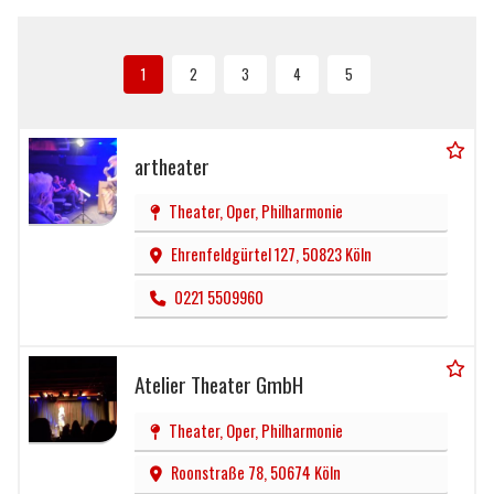
Seitennummerierung
AKTUELLE
PAGE
PAGE
PAGE
PAGE
1
2
3
4
5
SEITE
artheater
Theater, Oper, Philharmonie
Ehrenfeldgürtel 127, 50823 Köln
0221 5509960
Atelier Theater GmbH
Theater, Oper, Philharmonie
Roonstraße 78, 50674 Köln