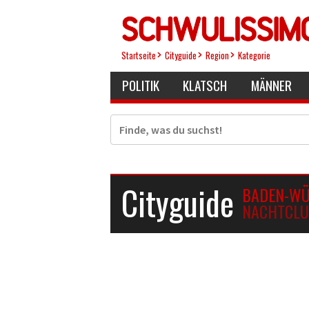
Direkt
zum
Inhalt
Startseite
Cityguide
Region
Kategorie
POLITIK
KLATSCH
MÄNNER
Suche
Cityguide
BADEN-W
NACHTCL