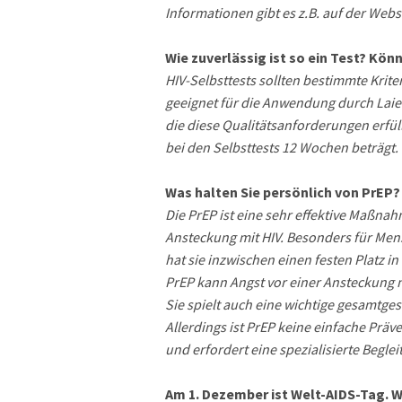
Informationen gibt es z.B. auf der Web
Wie zuverlässig ist so ein Test? Kö
HIV-Selbsttests sollten bestimmte Krite
geeignet für die Anwendung durch Laien 
die diese Qualitätsanforderungen erfüll
bei den Selbsttests 12 Wochen beträgt. 
Was halten Sie persönlich von PrEP?
Die PrEP ist eine sehr effektive Maßna
Ansteckung mit HIV. Besonders für Me
hat sie inzwischen einen festen Platz in
PrEP kann Angst vor einer Ansteckung 
Sie spielt auch eine wichtige gesamtges
Allerdings ist PrEP keine einfache Prä
und erfordert eine spezialisierte Begl
Am 1. Dezember ist Welt-AIDS-Tag. 