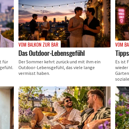
VOM BALKON ZUR BAR
VOM BA
Das Outdoor-Lebensgefühl
Tipps
 für
Der Sommer kehrt zurück und mit ihm ein
Es ist
gefühl.
Outdoor-Lebensgefühl, das viele lange
wieder
vermisst haben.
Gärten
sozial