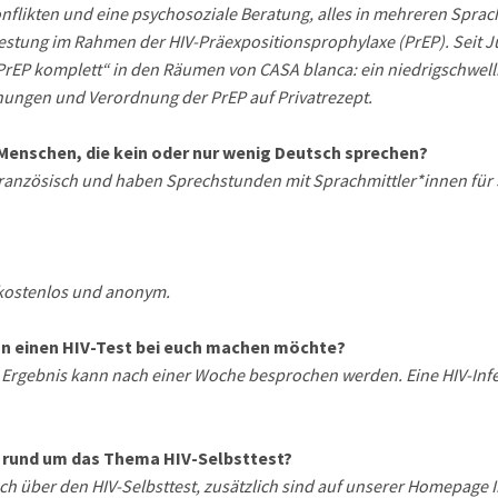
flikten und eine psychosoziale Beratung, alles in mehreren Sprach
estung im Rahmen der HIV-Präexpositionsprophylaxe (PrEP). Seit Jul
rEP komplett“ in den Räumen von CASA blanca: ein niedrigschwell
ungen und Verordnung der PrEP auf Privatrezept.
 Menschen, die kein oder nur wenig Deutsch sprechen?
 Französisch und haben Sprechstunden mit Sprachmittler*innen für
 kostenlos und anonym.
 einen HIV-Test bei euch machen möchte?
as Ergebnis kann nach einer Woche besprochen werden. Eine HIV-I
n rund um das Thema HIV-Selbsttest?
uch über den HIV-Selbsttest, zusätzlich sind auf unserer Homepage 