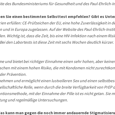
site des Bundesministeriums für Gesundheit und des Paul-Ehrlich-Ins
nnen Sie einen bestimmten Selbsttest empfehlen? Gibt es Unte
rien erfüllen: CE-Prüfzeichen der EU, eine hohe Zuverlässigkeit in d
und in Europa zugelassen. Auf der Website des Paul-Ehrlich-Institu
en. Wichtig ist, dass die Zeit, bis eine HIV-Infektion nach einem R
Bei den Labortests ist diese Zeit mit sechs Wochen deutlich kürzer.
hme und bietet bei richtiger Einnahme einen sehr hohen, aber keine
nschen mit einem hohen Risiko, die mit Kondomen nicht zurechtk
 der Prävention.
nehmen und ermöglicht einen lustvolleren Sex und einen selbstbest
ellschaftliche Rolle, wenn durch die breite Verfügbarkeit von PrEP 
ventionsmethode, mit der Einnahme der Pille ist es nicht getan. S
eitung und regelmäßige Untersuchungen.
Was kann man gegen die noch immer andauernde Stigmatisier