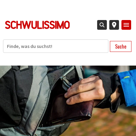
Direkt
zum
Inhalt
Suche