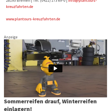
28195 Bremen | Tel. (0421) 173 69-0 |
info@plantours-
kreuzfahrten.de
www.plantours-kreuzfahrten.de
Anzeige
Sommerreifen drauf, Winterreifen
einlagern!