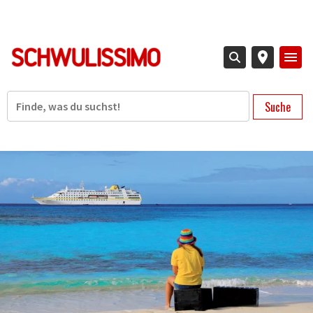
Direkt
zum
Inhalt
Suche