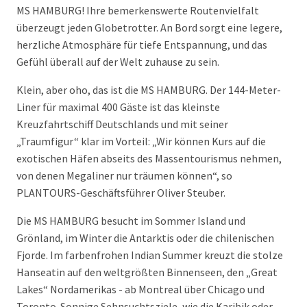
MS HAMBURG! Ihre bemerkenswerte Routenvielfalt
überzeugt jeden Globetrotter. An Bord sorgt eine legere,
herzliche Atmosphäre für tiefe Entspannung, und das
Gefühl überall auf der Welt zuhause zu sein.
Klein, aber oho, das ist die MS HAMBURG. Der 144-Meter-
Liner für maximal 400 Gäste ist das kleinste
Kreuzfahrtschiff Deutschlands und mit seiner
„Traumfigur“ klar im Vorteil: „Wir können Kurs auf die
exotischen Häfen abseits des Massentourismus nehmen,
von denen Megaliner nur träumen können“, so
PLANTOURS-Geschäftsführer Oliver Steuber.
Die MS HAMBURG besucht im Sommer Island und
Grönland, im Winter die Antarktis oder die chilenischen
Fjorde. Im farbenfrohen Indian Summer kreuzt die stolze
Hanseatin auf den weltgrößten Binnenseen, den „Great
Lakes“ Nordamerikas - ab Montreal über Chicago und
Toronto. Sonnige Sehnsuchtsziele, wie die Karibik oder