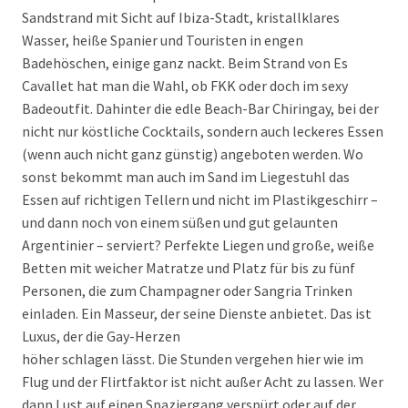
Sandstrand mit Sicht auf Ibiza-Stadt, kristallklares
Wasser, heiße Spanier und Touristen in engen
Badehöschen, einige ganz nackt. Beim Strand von Es
Cavallet hat man die Wahl, ob FKK oder doch im sexy
Badeoutfit. Dahinter die edle Beach-Bar Chiringay, bei der
nicht nur köstliche Cocktails, sondern auch leckeres Essen
(wenn auch nicht ganz günstig) angeboten werden. Wo
sonst bekommt man auch im Sand im Liegestuhl das
Essen auf richtigen Tellern und nicht im Plastikgeschirr –
und dann noch von einem süßen und gut gelaunten
Argentinier – serviert? Perfekte Liegen und große, weiße
Betten mit weicher Matratze und Platz für bis zu fünf
Personen, die zum Champagner oder Sangria Trinken
einladen. Ein Masseur, der seine Dienste anbietet. Das ist
Luxus, der die Gay-Herzen
höher schlagen lässt. Die Stunden vergehen hier wie im
Flug und der Flirtfaktor ist nicht außer Acht zu lassen. Wer
dann Lust auf einen Spaziergang verspürt oder auf der