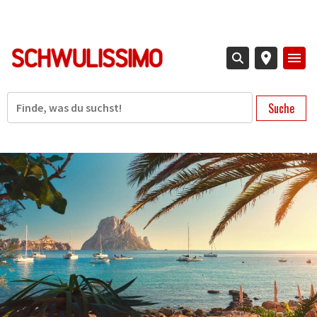
Direkt
zum
Inhalt
Suche