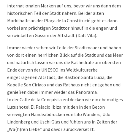
internationalen Marken auf uns, bevor wir uns dann dem
historischen Teil der Stadt nähern. Bei der alten
Markthalle an der Plaça de la Constitució geht es dann
vorbei am prächtigen Stadttor hinauf in die engen und
verwinkelten Gassen der Altstadt (Dalt Vila).
Immer wieder sehen wir Teile der Stadtmauer und haben
von dort einen herrlichen Blick auf die Stadt und das Meer
und natürlich lassen wir uns die Kathedrale am obersten
Ende der von der UNESCO ins Weltkulturerbe
eingetragenen Altstadt, die Bastion Santa Lucia, die
Kapelle San Ciriaco und das Rathaus nicht entgehen und
genießen dabei immer wieder das Panorama.
In der Calle de la Conquista entdecken wir ein ehemaliges
Luxushotel El Palacio Ibiza mit den in den Beton
verewigten Händeabdrücken von Lilo Wanders, Udo
Lindenberg und Uschi Glas und fühlen uns in Zeiten der
„Wa(h)ren Liebe“ und davor zurückversetzt.