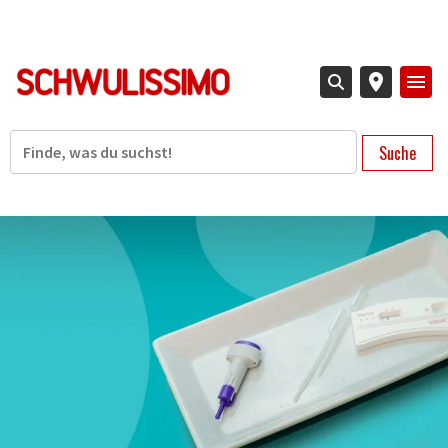
Direkt
zum
Inhalt
Suche