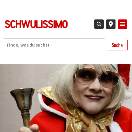
Direkt
zum
Inhalt
Suche