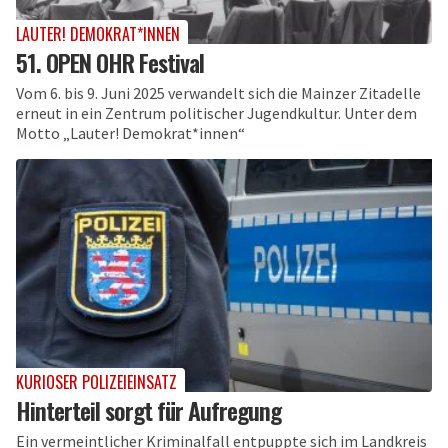
LAUTER! DEMOKRAT*INNEN
51. OPEN OHR Festival
Vom 6. bis 9. Juni 2025 verwandelt sich die Mainzer Zitadelle
erneut in ein Zentrum politischer Jugendkultur. Unter dem
Motto „Lauter! Demokrat*innen“
KURIOSER POLIZEIEINSATZ
Hinterteil sorgt für Aufregung
Ein vermeintlicher Kriminalfall entpuppte sich im Landkreis