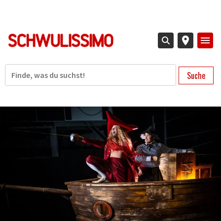
Direkt
zum
Inhalt
Suche