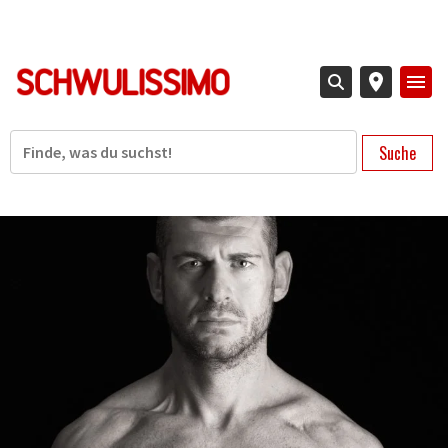
Direkt
zum
Inhalt
Suche