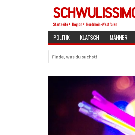
Direkt
zum
Inhalt
Startseite
Region
Nordrhein-Westfalen
POLITIK
KLATSCH
MÄNNER
Suche