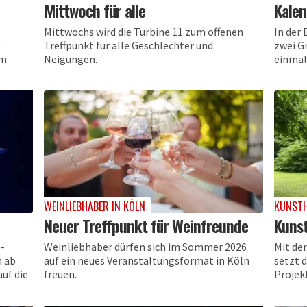
Mittwoch für alle
Kalen
Mittwochs wird die Turbine 11 zum offenen
In der 
e
Treffpunkt für alle Geschlechter und
zwei G
em
Neigungen.
einmal
WEINLIEBHABER IN KÖLN
KUNSTH
Neuer Treffpunkt für Weinfreunde
Kunst
-
Weinliebhaber dürfen sich im Sommer 2026
Mit de
n ab
auf ein neues Veranstaltungsformat in Köln
setzt d
uf die
freuen.
Projek