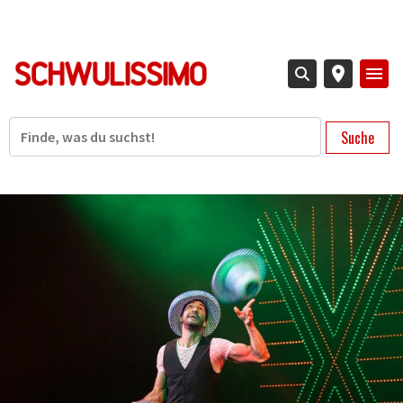
Direkt
zum
Inhalt
Suche