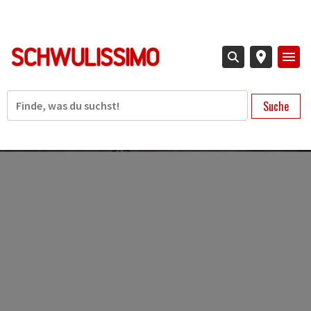
Direkt
zum
Inhalt
Suche