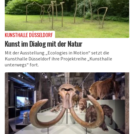
KUNSTHALLE DÜSSELDORF
Kunst im Dialog mit der Natur
Mit der Ausstellung „Ecologies in Motion“ setzt die
Kunsthalle Düsseldorf ihre Projektreihe „Kunsthalle
unterwegs“ fort.