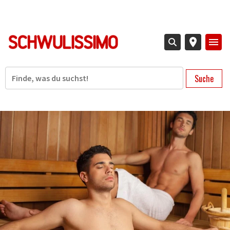
Direkt
zum
Inhalt
Suche