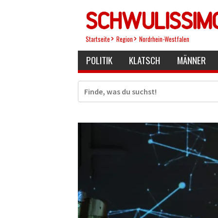
Direkt
zum
Inhalt
Startseite
Region
Nordrhein-Westfalen
POLITIK
KLATSCH
MÄNNER
Suche