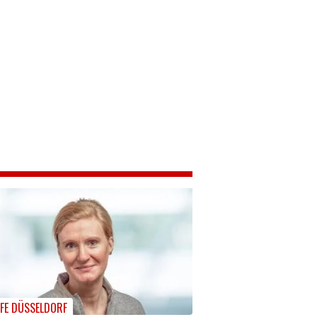
LFE DÜSSELDORF