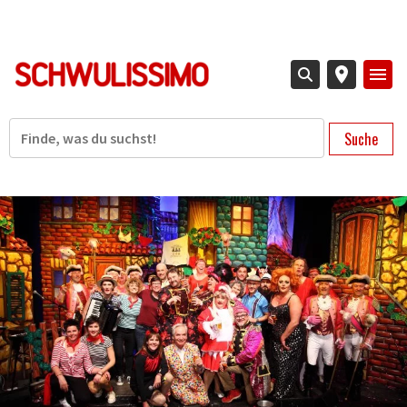
Direkt
zum
Inhalt
Suche