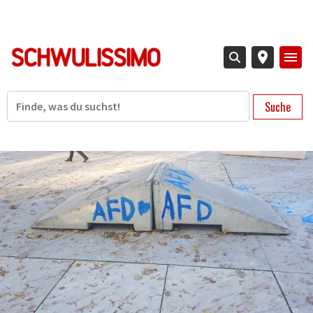
Direkt
zum
Inhalt
Suche