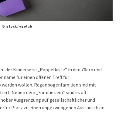
© istock / ygolub
en der Kinderserie „Rappelkiste“ in den 70ern und
enname für einen offenen Treff für
s werden wollen. Regenbogenfamilien sind mit
ert. Neben dem „Familie sein“ sind es oft
ober Ausgrenzung auf gesellschaftlicher und
hierfür Platz zu einen ungezwungenen Austausch an.