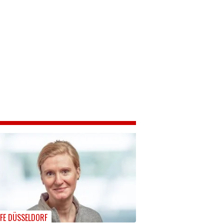
LFE DÜSSELDORF