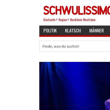
Direkt
zum
Inhalt
Startseite
Region
Nordrhein-Westfalen
POLITIK
KLATSCH
MÄNNER
Suche