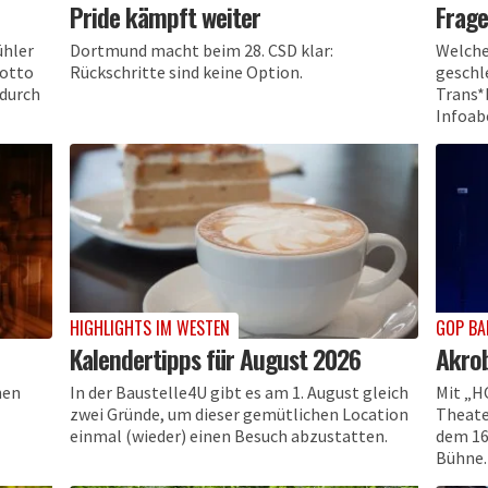
Pride kämpft weiter
Frage
ühler
Dortmund macht beim 28. CSD klar:
Welche
Motto
Rückschritte sind keine Option.
geschl
 durch
Trans*
Infoab
HIGHLIGHTS IM WESTEN
GOP BA
Kalendertipps für August 2026
Akrob
nen
In der Baustelle4U gibt es am 1. August gleich
Mit „H
zwei Gründe, um dieser gemütlichen Location
Theate
einmal (wieder) einen Besuch abzustatten.
dem 16
Bühne.