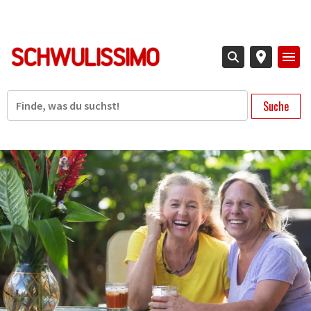
Direkt
zum
Inhalt
Suche