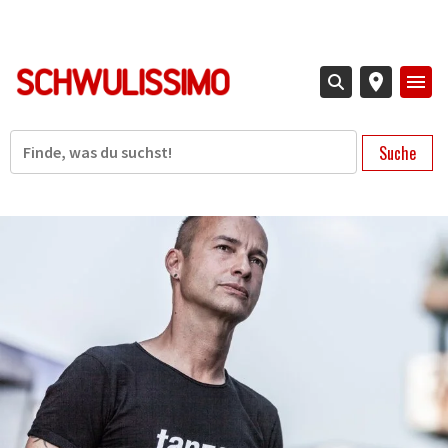
Direkt
zum
Inhalt
Suche