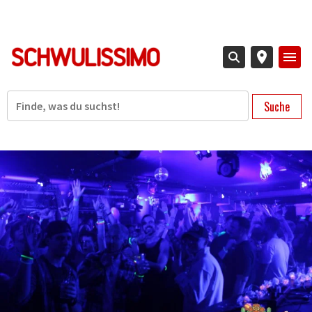
Direkt
zum
Inhalt
Suche