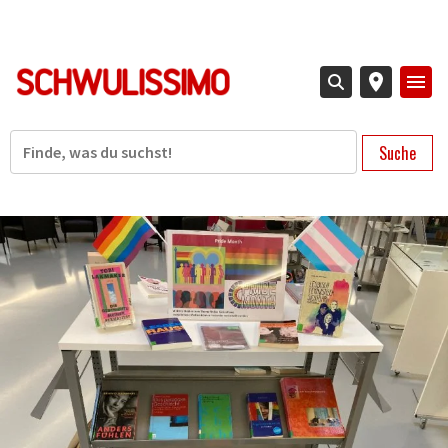
Direkt
zum
Inhalt
Suche