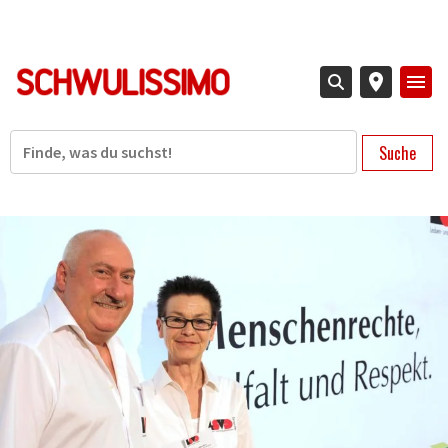
Direkt
zum
Inhalt
Suche